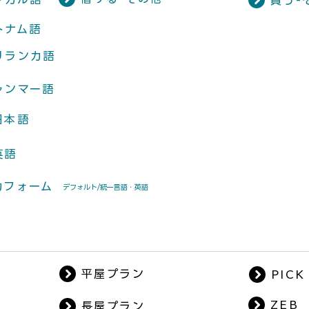
買う-
トナム語
リランカ語
ャンマー語
日本語
英語
力フォーム
​デフォルト/統一言語・英語
平屋プラン
ZEB
長屋プラン