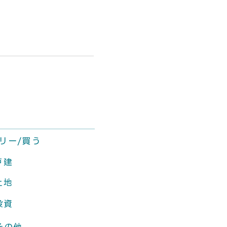
リー/買う
戸建
土地
投資