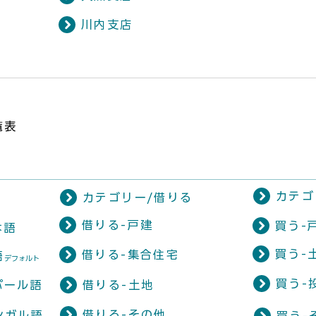
川内支店
覧表
カテゴ
カテゴリー/借りる
借りる-戸建
買う-
本語
買う-
借りる-集合住宅
語
​デフォルト
買う-
パール語
借りる-土地
借りる-その他
ンガル語