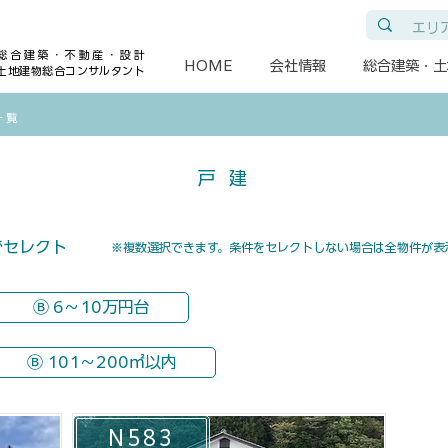
総合建築・不動産・設計
HOME
会社情報
総合建築・土
土地建物総合コンサルタント
一覧
​戸建
でセレクト
​※複数選択できます。条件をセレクトしない場合は全物件が表
Ⓑ 6～10万円台
Ⓑ 101～200㎡以内
N583