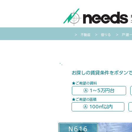
​＞ 不動産
​＞ 借りる
​＞
戸建
​お探しの賃貸条件をボタン
​★ご希望の賃料
Ⓐ 1～5万円台
​★ご希望の面積
Ⓐ 100㎡以内
N616