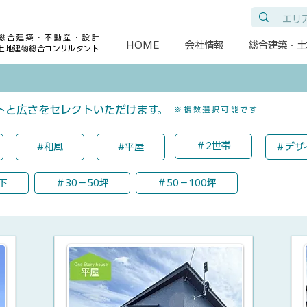
総合建築・不動産・設計
HOME
会社情報
総合建築・土
土地建物総合コンサルタント
ストと広さをセレクトいただけます。
​※複数選択可能です
＃2世帯
#和風
#平屋
＃デザ
下
＃30－50坪
＃50－100坪