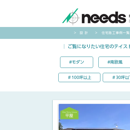
​＞ 設 計
＞ 住宅施工事例一覧
​│ ご覧になりたい住宅のテイ
#モダン
#南欧風
＃100坪以上
＃30坪以