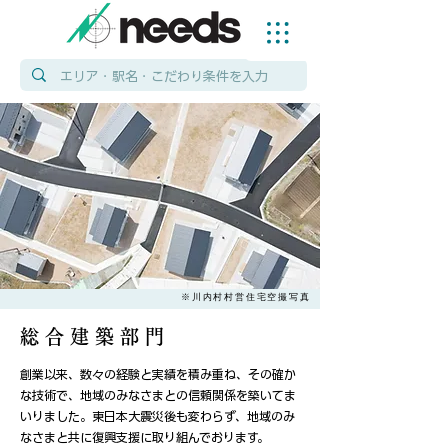
​※川内村村営住宅空撮写真
​総 合 建 築 部 門
創業以来、数々の経験と実績を積み重ね、その確か
な技術で、地域のみなさまとの信頼関係を築いてま
いりました。東日本大震災後も変わらず、地域のみ
なさまと共に復興支援に取り組んでおります。