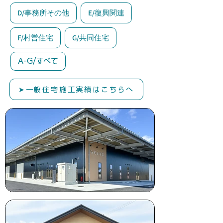
D/事務所その他
E/復興関連
F/村営住宅
G/共同住宅
A-G/すべて
➤一般住宅施工実績はこちらへ