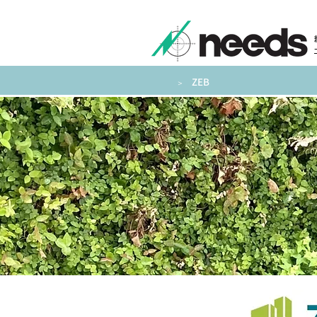
ZEB
​＞