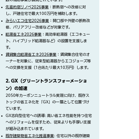
先進的窓リノベ2026事業
：断熱窓への改修に対
し、戸建住宅で最大100万円を補助します。
みらいエコ住宅2026事業
：開口部や外壁の断熱改
修、バリアフリー改修などが対象です。
給湯省エネ2026事業
：高効率給湯器（エコキュー
ト、ハイブリッド給湯器など）の設置を支援しま
す。
賃貸集合給湯省エネ2026事業
：賃貸集合住宅のオ
ーナーを対象に、従来型給湯器からエコジョーズ等
への交換を
支援
（1台あたり最大10万円）します。
2. GX（グリーントランスフォーメーショ
ン）の加速
2050年カーボンニュートラル実現に向け、既存ス
トックの省エネ化を「GX」の一環として位置づけ
ています。
GX志向型住宅への誘導: 高い省エネ性能を持つ住宅
へのリフォームを促すため、従来よりも手厚い支援
が組み込まれています。
既存建築物省エネ化推進事業
: 住宅以外の既存建築