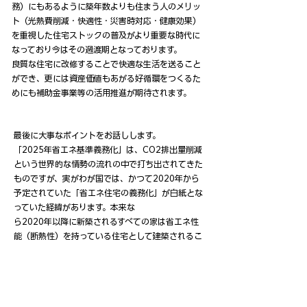
務）にもあるように築年数よりも住まう人のメリッ
ト（光熱費削減・快適性・災害時対応・健康効果）
を重視した住宅ストックの普及がより重要な時代に
なっており今はその過渡期となっております。
良質な住宅に改修することで快適な生活を送ること
ができ、更には資産価値もあがる好循環をつくるた
めにも補助金事業等の活用推進が期待されます。
最後に大事なポイントをお話しします。
「2025年省エネ基準義務化」は、CO2排出量削減
という世界的な情勢の流れ
の中で
打ち出されてきた
ものですが、実がわが国では、かつて2020年から
予定
されていた
「省エネ住宅の義務化」が
白紙
とな
っていた経緯があります。本来な
ら2020年以降に
新築されるすべての家は省エネ性
能
（断熱性）を持っている住宅
として建築されるこ
と
になっていました。 が、これが先延ばしと
なって
いました。
今回の省エネ基準義務化は、健康で快適
な生活を送る上でも
喜ばしいことになり
ます。
しか
し注意しなければならないのが、リノベーションさ