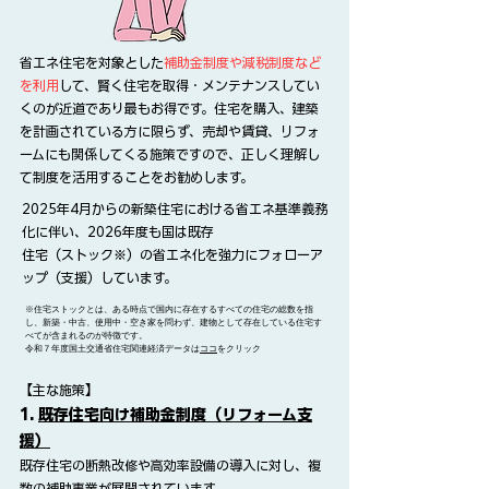
省エネ住宅を対象とした
補助金制度や減税制度など
を利用
して、賢く住宅を取得・メンテナンスしてい
くのが近道であり最もお得です。住宅を購入、建築
を計画されている方に限らず、売却や賃貸、リフォ
ームにも関係してくる施策ですので、
正しく理解し
て制度を活用することをお勧めします。
2025年4月からの新築住宅における省エネ基準義務
化に伴い、2026年度も国は既存
住宅（ストック※）の省エネ化を強力にフォローア
ップ（支援）しています。
※住宅ストックとは、ある時点で国内に存在するすべての住宅の総数を指
し、新築・中古、使用中・空き家を問わず、建物として存在している住宅す
べてが含まれるのが特徴です。
​令和７年度国土交通省住宅関連経済データは
ココ
をクリック
【主な施策】
1.
既存住宅向け補助金制度（リフォーム支
援）
既存住宅の断熱改修や高効率設備の導入に対し、複
数の補助事業が展開されています。