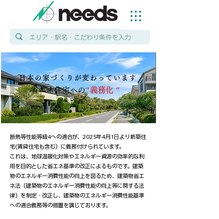
日本の家づくりが変わっています
​省エネ住宅への
″義務化 ″
断熱等性能等級4への適合が、2025年4月1日より新築住
宅(賃貸住宅も含む）に義務付けられています。
これは、地球温暖化対策やエネルギー資源の効率的な利
用を目的とした省エネ基準の改正によるものです。 建築
物のエネルギー消費性能の向上を図るため、建築物省エ
ネ法（建築物のエネルギー消費性能の向上等に関する法
律）を制定・改正し、建築物のエネルギー消費性能基準
への適合義務等の措置を講じております。