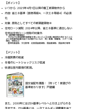
【ポイント】
いつから: 2025年4月1日以降の着工新築物件から
内容: 省エネ基準（断熱等級4、一次エネ等級4）の必須
化
対象: 原則としてすべての新築建築物※
​​住宅ローン減税: 2024年以降、省エネ基準に適合しない
住宅は住宅ローン控除の対象外
※【適用除外建築物】
・10㎡以下の新築増改築
居室を有しないこと又は高い開放性を有することに
より空気調和設備を設ける必要がないもの
例）車庫、駐輪場、スポーツ場、
神社、寺院など
・
・歴史的建造物、文化財等
応急仮設建築物、仮設建築物、仮設興行場等
【メリット】
冷暖房費の削減
冬場のヒートショックリスク低減
快適な室内環境の実現。
国交省配布漫画：
「待って！家選びの
基準変わります」戸建編
また、2030年にはZEH基準レベルへと引き上げられる
予定です。ZEH基準とは、一次エネルギー消費量を省エ