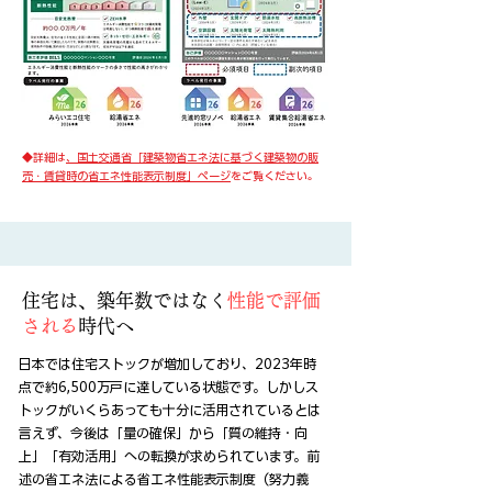
​◆詳細は
、国土交通省「建築物省エネ法に基づく建築物の販
売・賃貸時の省エネ性能表示制度」ページ
をご覧ください。
住宅​は、築年数ではなく
性能で評価
される
時代へ
日本では住宅ストックが増加しており、2023年時
点で約6,500万戸に達している状態です。しかしス
トックがいくらあっても十分に活用されているとは
言えず、今後は「量の確保」から「質の維持・向
上」「有効活用」への転換が求められています。前
述の省エネ法による省エネ性能表示制度（努力義