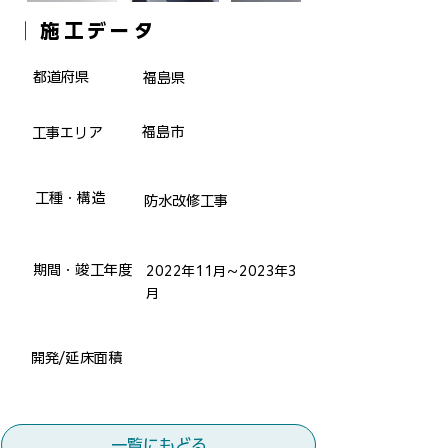
​│施工データ
​都道府県
福島県
福島市
​工事エリア
​工種・構造
防水改修工事
​期間・竣工年度
2022年11月～2023年3
月
​開発/延床面積
一覧にもどる