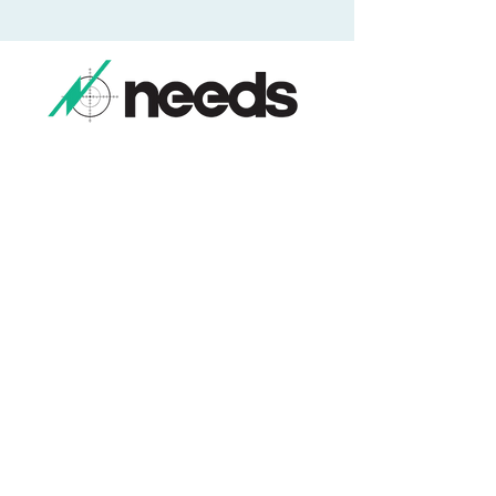
​土地建物総合コンサルタント
本社/福島県福島市本内字南街道下１番地１
​お気軽にお電話ください。
​024-552-5831
​受付時間：９時－17時
ご相談・お問合せ
来 店 予 約