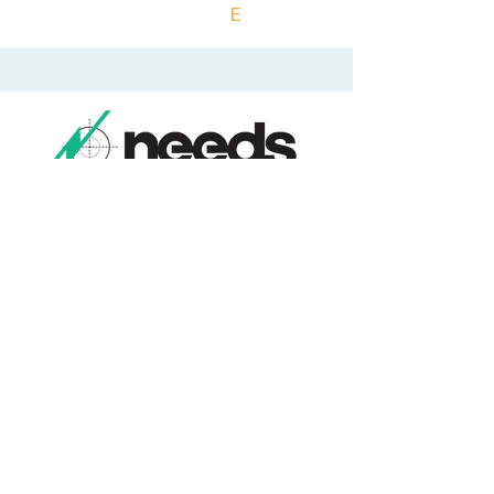
E
​土地建物総合コンサルタント
本社/福島県福島市本内字南街道下１番地１
​お気軽にお電話ください。
​024-552-5831
​受付時間：９時－17時
ご相談・お問合せ