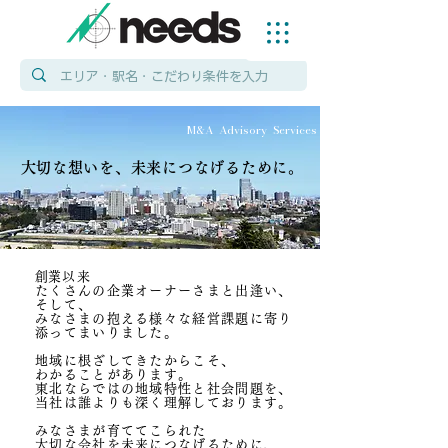
​M&A Advisory Services
​大切な想いを、未来につなげるために。
​
創業以来
たくさんの企業オーナーさまと出逢い、
そして、
みなさまの抱える様々な経営課題に寄り
添ってまいりました。
地域に根ざしてきたからこそ、
わかることがあります。
東北ならではの地域特性と社会問題を、
当社は誰よりも深く理解しております。
みなさまが育ててこられた
大切な会社を未来につなげるために、