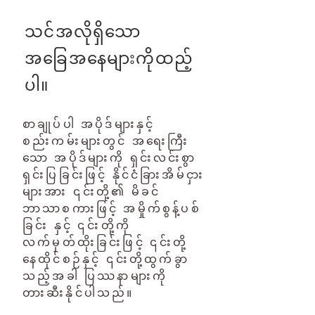
သင်အလိုရှိသော
အခြေအနေများကိုထည့်
ပါ။
စာချုပ်ပါ အပိုဒ်များနှင့်
စည်းကမ်းများတွင် အရေးကြီး
သော အပိုဒ်များကို ရှင်းလင်းစွာ
ရှင်းပြခြင်းဖြင့် နိုင်ငံခြားအိမ်ငှား
များအား ၎င်းတို့၏ မိခင်
ဘာသာစကားဖြင့် အမှိုက်စွန့်ပစ်
ခြင်း နှင့် ၎င်းတို့ကို
လက်မှတ်ထိုးခြင်းဖြင့် ၎င်းတို့
နေထိုင်စဉ်နှင့် ၎င်းတို့ထွက်ခွာ
သည့်အခါ ပြဿနာများကို
တားဆီးနိုင်ပါသည်။