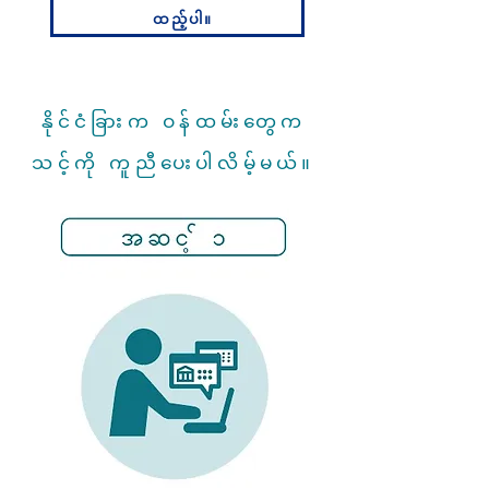
ထည့်ပါ။
နိုင်ငံခြားက ဝန်ထမ်းတွေက
သင့်ကို ကူညီပေးပါလိမ့်မယ်။