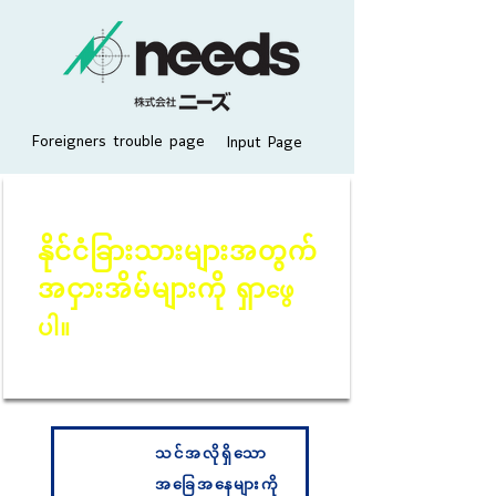
Foreigners trouble page
Input Page
နိုင်ငံခြားသားများအတွက်
အငှားအိမ်များကို ရှာ
ဖွေ
ပါ။
သင်အလိုရှိသော
အခြေအနေများကို