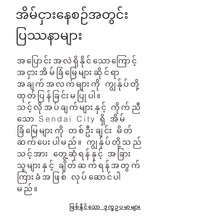
အိမ်ငှားနေစဉ်အတွင်း
ပြဿနာများ
အပြောင်းအလဲရှိနိုင်သောကြောင့်
အငှားအိမ်ခြံမြေများဆိုင်ရာ
အချက်အလက်များကို ကျွန်ုပ်တို့
ထုတ်ပြန်ခြင်းမပြုပါ။
သင့်လိုအပ်ချက်များနှင့် ကိုက်ညီ
သော Sendai City ရှိ အိမ်
ခြံမြေများကို တစ်ဦးချင်း မိတ်
ဆက်ပေးပါမည်။ ကျွန်ုပ်တို့သည်
သင့်အား တွေ့ဆုံရန်နှင့် အခြား
သူများနှင့် ချိတ်ဆက်ရန်အတွက်
ကြားခံအဖြစ် လုပ်ဆောင်ပါ
မည်။
ဖြစ်နိုင်သော ဒုက္ခဥပမာများ