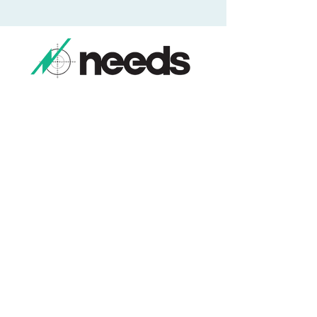
​土地建物総合コンサルタント
本社/福島県福島市本内字南街道下１番地１
​お気軽にお電話ください。
​024-552-5831
​受付時間：９時－17時
ご相談・お問合せ
来 店 予 約