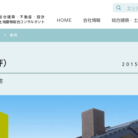
総合建築・不動産・設計
HOME
会社情報
総合建築・土
土地建物総合コンサルタント
​＞
事例
坪）
201
宅