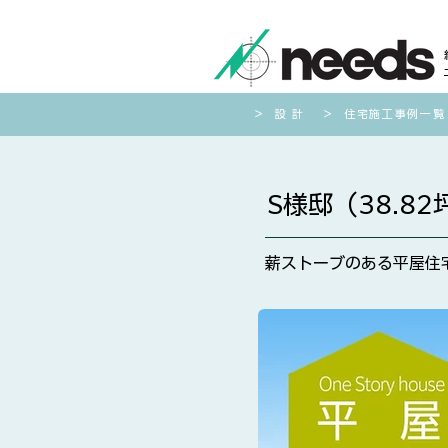
​＞ 設 計
​＞
住宅施工事例一覧
S様邸（38.82
薪ストーブのある平屋住