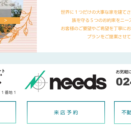
世界に１つだけの大事な家を建てさ
族を守る５つのお約束をニー
 ＞
お客様のご要望やご希望を丁寧にお
プランをご提案させて
ント
​お気軽
​0
下１番地１
来 店 予 約
不動