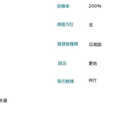
200%
​容積率
​接道方位
北
​賃貸借種類
応相談
​現況
更地
仲介
​取引態様
水道