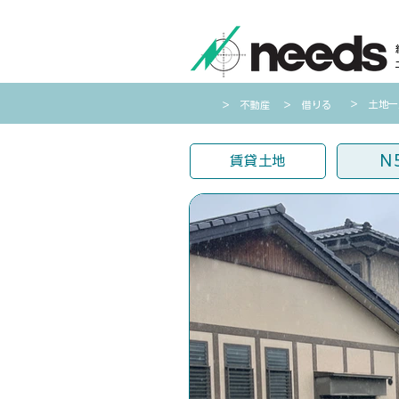
​＞ 土地
​＞ 不動産
​＞ 借りる
N
賃貸土地