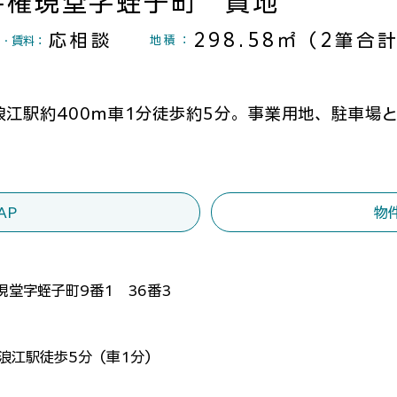
字権現堂字蛭子町 貸地
応相談
298.58㎡（2筆合
地積
：
格・賃料：
浪江駅約400ｍ車1分徒歩約5分。事業用地、駐車場
AP
物
現堂字蛭子町9番1 36番3
線浪江駅徒歩5分（車1分）