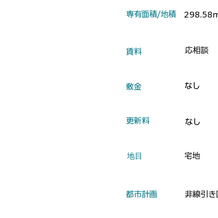
​専有面積/地積
298.5
応相談
​賃料
なし
​敷金
​更新料
なし
​地目
宅地
​都市計画
非線引き