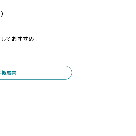
計）
としておすすめ！
件概要書