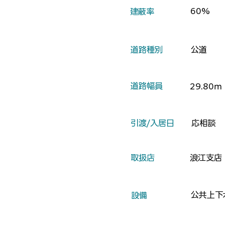
60%
​建蔽率
​道路種別
公道
​道路幅員
29.80ｍ
​引渡/入居日
応相談
​取扱店
浪江支店
公共上下
​設備