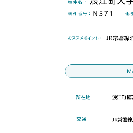
浪江町大
物件名：
N571
物件番号
：
​価
JR常磐線
​おススメポイント：
M
​所在地
浪江町権
​交通
JR常磐