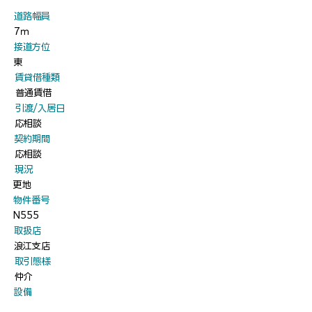
​道路幅員
7ｍ
​接道方位
東
​賃貸借種類
普通賃借
​引渡/入居日
応相談
​契約期間
応相談
​現況
更地
​物件番号
N555
​取扱店
浪江支店
​取引態様
仲介
​設備