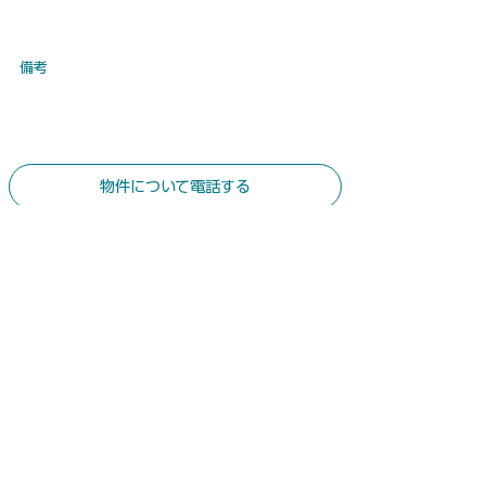
​備考
物件について電話する
​ お気軽にお問合せください
​土地建物総合コンサルタント