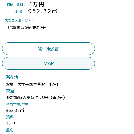
4万円
​価格・賃料：
962.32㎡
地積
：
​おススメポイント：
JR常磐線双葉駅徒歩9分。
物件概要書
MAP
​所在地
双葉町大字長塚字谷沢町12-1
​交通
JR常磐線双葉駅徒歩9分（車2分）
​専有面積/地積
962.32㎡
​賃料
4万円
​敷金