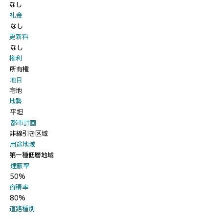
なし
​礼金
なし
​更新料
なし
​権利
所有権
​地目
宅地
​地勢
平坦
​都市計画
非線引き区域
​用途地域
第一種低層地域
​建蔽率
50%
​容積率
80%
​道路種別