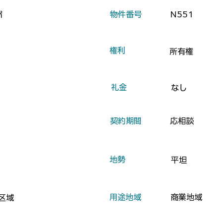
​物件番号
N551
㎡
​権利
所有権
​礼金
なし
​契約期間
応相談
​地勢
平坦
​用途地域
商業地域
区域