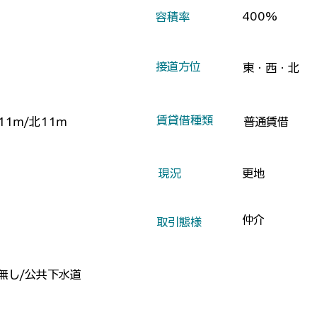
400%
​容積率
​接道方位
東・西・北
​賃貸借種類
11ｍ/北11ｍ
普通賃借
​現況
更地
仲介
​取引態様
無し/公共下水道