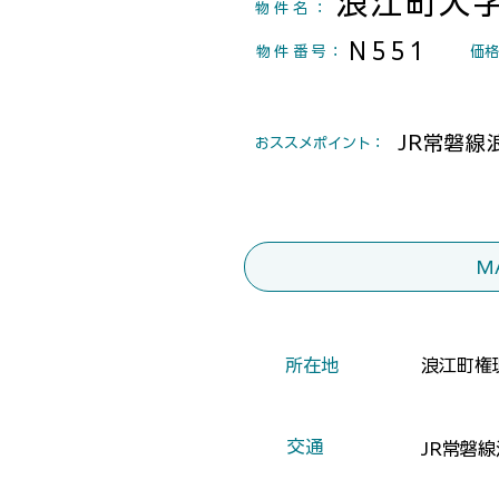
浪江町大
物件名：
N551
物件番号
：
​価
JR常磐線
​おススメポイント：
M
​所在地
浪江町権
​交通
JR常磐