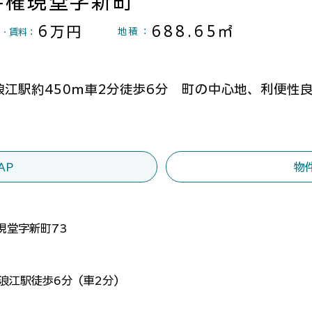
字権現堂字新町
6万円
688.65㎡
地積
：
格・賃料：
浪江駅約450ｍ車2分徒歩6分 町の中心地、利便性
AP
物
現堂字新町73
線浪江駅徒歩6分（車2分）