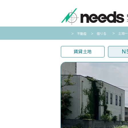
​＞ 土地
​＞ 不動産
​＞ 借りる
N
賃貸土地