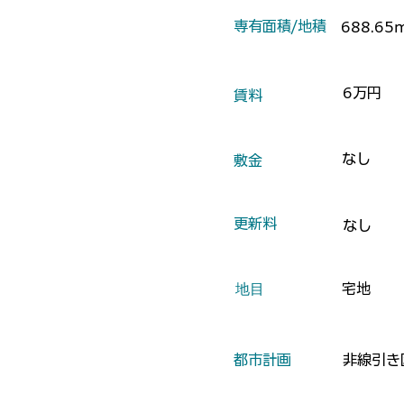
​専有面積/地積
688.65
6万円
​賃料
なし
​敷金
​更新料
なし
​地目
宅地
​都市計画
非線引き