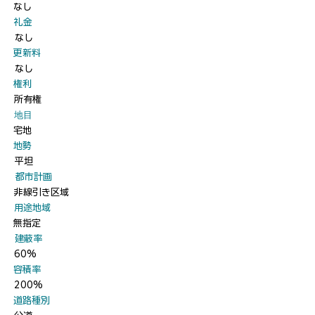
なし
​礼金
なし
​更新料
なし
​権利
所有権
​地目
宅地
​地勢
平坦
​都市計画
非線引き区域
​用途地域
無指定
​建蔽率
60%
​容積率
200%
​道路種別