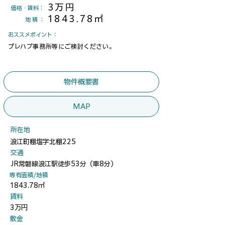
3万円
​価格・賃料：
1843.78㎡
地積
：
​おススメポイント：
プレハブ事務所等にご検討ください。
物件概要書
MAP
​所在地
浪江町棚塩字北棚225
​交通
JR常磐線浪江駅徒歩53分（車8分）
​専有面積/地積
1843.78㎡
​賃料
3万円
​敷金