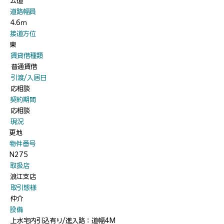
公道
​道路幅員
4.6ｍ
​接道方位
東
​賃貸借種類
普通賃借
​引渡/入居日
応相談
​契約期間
応相談
​現況
更地
​物件番号
N275
​取扱店
浪江支店
​取引態様
仲介
​設備
上水宅内引込有り/進入路：道幅4M