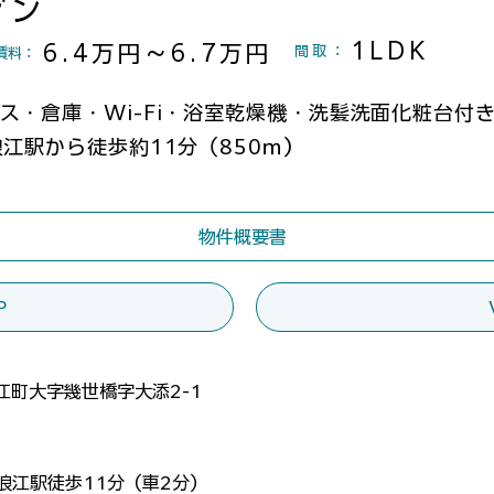
ゾン
1LDK
6.4万円～6.7万円
間取
：
賃料：
ス・倉庫・Wi-Fi・浴室乾燥機・洗髪洗面化粧台付
浪江駅から徒歩約11分（850ｍ）
物件概要書
P
江町大字幾世橋字大添2-1
浪江駅徒歩11分（車2分）