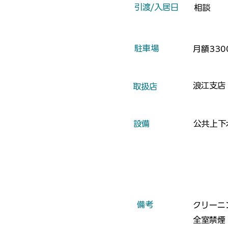
​引渡/入居日
相談
​駐車場
月額33
浪江支店
​取扱店
​設備
公共上下
​備考
クリーニ
全室禁煙