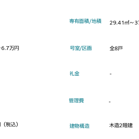
​専有面積/地積
29.41㎡～3
～6.7万円
​号室/区画
全8戸
​礼金
-
​管理費
-
円（税込）
木造2階建
​建物構造