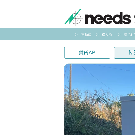
​＞ 不動産
​＞ 借りる
​＞ 集合
N
賃貸AP