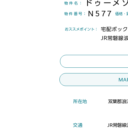
ドゥーメ
物件名：
N577
物件番号
：
​価格・
宅配ボック
​おススメポイント：
JR常磐線
MA
​所在地
双葉郡浪
​交通
JR常磐線