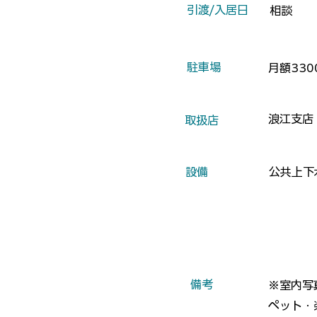
​引渡/入居日
相談
​駐車場
月額33
浪江支店
​取扱店
​設備
公共上下
​備考
※室内写
ペット・