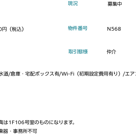
​現況
募集中
​物件番号
N568
00円（税込）
​取引態様
仲介
水道/倉庫・宅配ボックス有/Wi-Fi（初期設定費用有り）/エ
真は1F106号室のものになります。
楽器・事務所不可