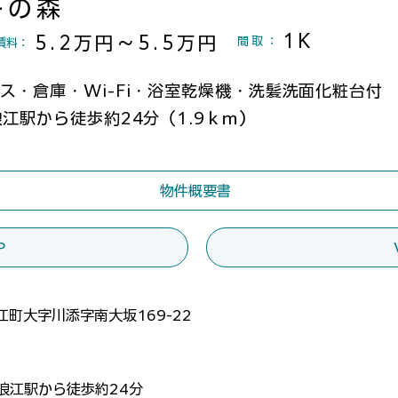
ーの森
1K
5.2万円～5.5万円
間取
：
賃料：
ス・倉庫・Wi-Fi・浴室乾燥機・洗髪洗面化粧台付
浪江駅から徒歩約24分（1.9ｋｍ）
物件概要書
P
江町大字川添字南大坂169-22
線浪江駅から徒歩約24分