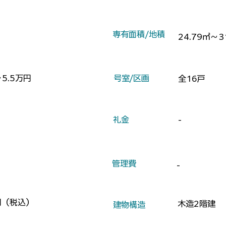
​専有面積/地積
24.79㎡～3
～5.5万円
​号室/区画
全16戸
​礼金
-
​管理費
-
円（税込）
木造2階建
​建物構造