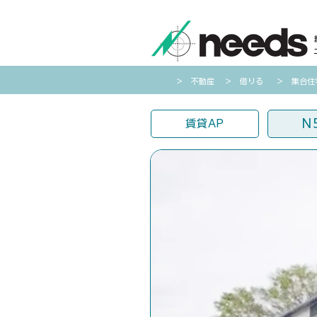
​＞ 不動産
​＞ 借りる
​＞ 集合
N
賃貸AP