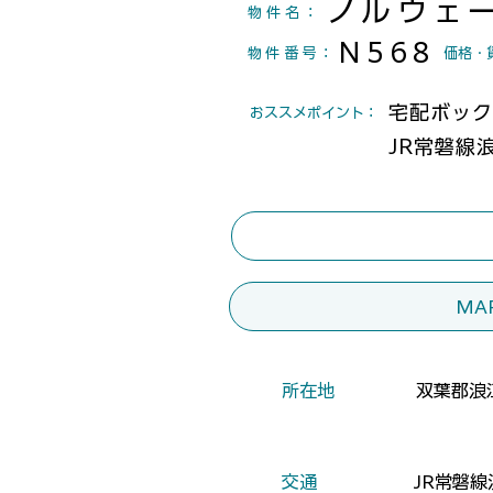
ノルウェ
物件名：
N568
物件番号
：
​価格・
宅配ボック
​おススメポイント：
JR常磐線
MA
​所在地
双葉郡浪
​交通
JR常磐