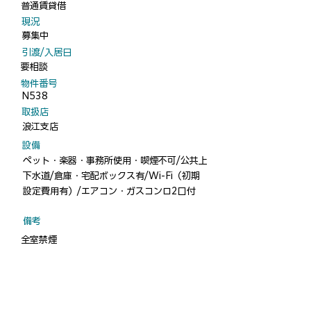
普通賃貸借
​現況
募集中
​引渡/入居日
要相談
​物件番号
N538
​取扱店
浪江支店
​設備
ペット・楽器・事務所使用・喫煙不可/公共上
下水道/倉庫・宅配ボックス有/Wi-Fi（初期
設定費用有）/エアコン・ガスコンロ2口付
​備考
​全室禁煙
物件について電話する