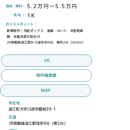
5.2万円～5.5万円
​価格・賃料：
1K
間取
：
​おススメポイント：
新築物件！宅配ボックス・倉庫・Wi-Fi・浴室乾燥
機・洗髪洗面化粧台付
JR常磐線浪江駅から徒歩約9分、車約2分（650ｍ）
VR
物件概要書
MAP
​所在地
浪江町大字川添字蔵前39-1
​交通
JR常磐線浪江駅徒歩9分（車2分）