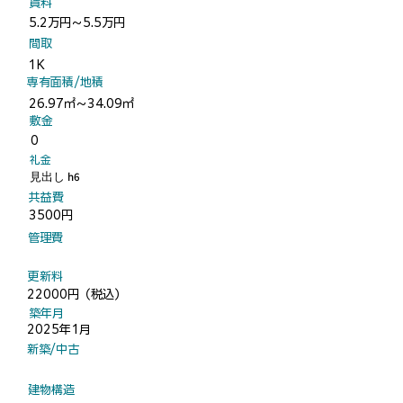
​賃料
5.2万円～5.5万円
​間取
1K
​専有面積/地積
26.97㎡～34.09㎡
​敷金
0
​礼金
見出し h6
​共益費
3500円
​管理費
​更新料
22000円（税込）
​築年月
2025年1月
​新築/中古
​建物構造