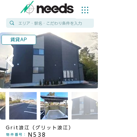
賃貸AP
Grit浪江（グリット浪江）
N538
物件番号
：