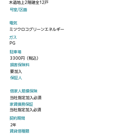
木造地上2階建全12戸
​号室/区画
​電気
ミツウロコグリーンエネルギー
​ガス
PG
​駐車場
3300円（税込）
​損害保険料
要加入
​保証人
​借家人賠償保険
当社指定加入必須
​家賃債務保証
当社指定加入必須
​契約期間
2年
​賃貸借種類