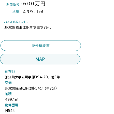
600万円
​販売価格：
499.1㎡
地積
：
​おススメポイント：
JR常磐線浪江駅まで車で7分。
物件概要書
MAP
​所在地
浪江町大字立野字原394-20、他3筆
​交通
JR常磐線浪江駅徒歩54分（車7分）
地積
499.1㎡
​物件番号
N544