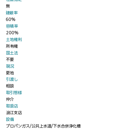
無
​建蔽率
60%
​容積率
200%
​土地権利
所有権
​国土法
不要
​現況
更地
​引渡し
相談
​取引態様
仲介
​取扱店
浪江支店
​設備
プロパンガス/公共上水道/下水合併浄化槽