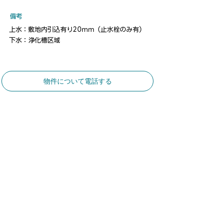
​備考
上水：敷地内引込有り20ｍｍ（止水栓のみ有）
下水：浄化槽区域
物件について電話する
​お気軽にお問合せください
​土地建物総合コンサルタント