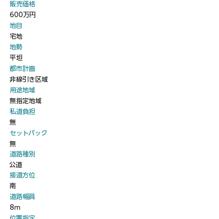
​販売価格
600万円
​地目
宅地
​地勢
平坦
​都市計画
非線引き区域
​用途地域
無指定地域
​私道負担
無
​セットバック
無
​道路種別
公道
​接道方位
南
​道路幅員
8ｍ
​位置指定