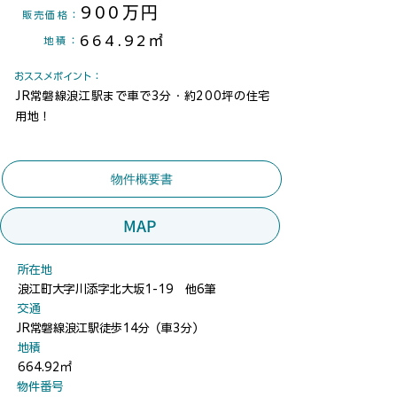
900万円
​販売価格：
664.92㎡
地積
：
​おススメポイント：
JR常磐線浪江駅まで車で3分・約200坪の住宅
用地！
物件概要書
MAP
​所在地
浪江町大字川添字北大坂1-19 他6筆
​交通
JR常磐線浪江駅徒歩14分（車3分）
地積
664.92㎡
​物件番号