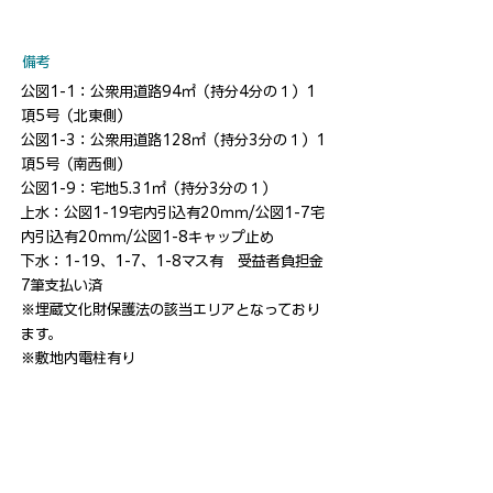
​備考
公図1-1：公衆用道路94㎡（持分4分の１）1
項5号（北東側）
公図1-3：公衆用道路128㎡（持分3分の１）1
項5号（南西側）
公図1-9：宅地5.31㎡（持分3分の１）
上水：公図1-19宅内引込有20ｍｍ/公図1-7宅
内引込有20ｍｍ/公図1-8キャップ止め
下水：1-19、1-7、1-8マス有 受益者負担金
7筆支払い済
※埋蔵文化財保護法の該当エリアとなっており
ます。
※敷地内電柱有り
物件について電話する