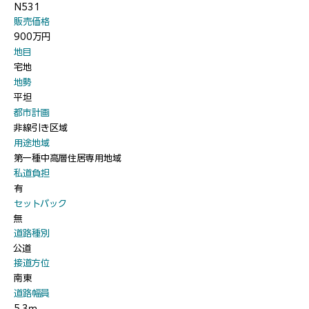
N531
​販売価格
900万円
​地目
宅地
​地勢
平坦
​都市計画
非線引き区域
​用途地域
第一種中高層住居専用地域
​私道負担
有
​セットバック
無
​道路種別
公道
​接道方位
南東
​道路幅員
5.3ｍ