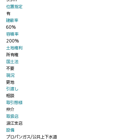
​位置指定
有
​建蔽率
60%
​容積率
200%
​土地権利
所有権
​国土法
不要
​現況
更地
​引渡し
相談
​取引態様
仲介
​取扱店
浪江支店
​設備
プロパンガス/公共上下水道