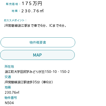
175万円
​販売価格：
230.76㎡
地積
：
​おススメポイント：
JR常磐線浪江駅まで車で6分、ICまで4分。
物件概要書
MAP
​所在地
浪江町大字田尻字みどりが丘150-10・150-2
​交通
JR常磐線浪江駅徒歩35分（車6分）
地積
230.76㎡
​物件番号
N504