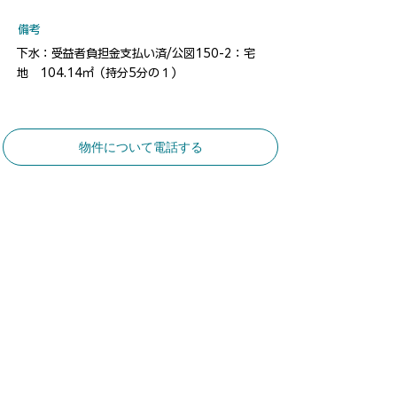
​備考
下水：受益者負担金支払い済/公図150-2：宅
地 104.14㎡（持分5分の１）
物件について電話する
​お気軽にお問合せください
​土地建物総合コンサルタント