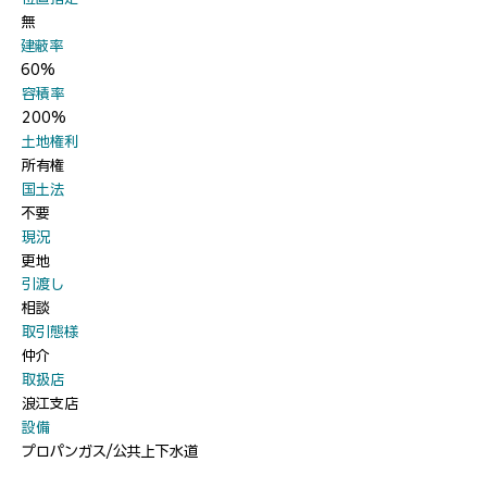
無
​建蔽率
60%
​容積率
200%
​土地権利
所有権
​国土法
不要
​現況
更地
​引渡し
相談
​取引態様
仲介
​取扱店
浪江支店
​設備
プロパンガス/公共上下水道