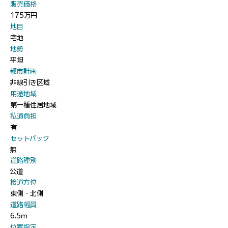
​販売価格
175万円
​地目
宅地
​地勢
平坦
​都市計画
非線引き区域
​用途地域
第一種住居地域
​私道負担
有
​セットバック
無
​道路種別
公道
​接道方位
東側・北側
​道路幅員
6.5ｍ
​位置指定