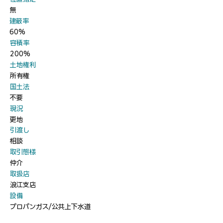
無
​建蔽率
60%
​容積率
200%
​土地権利
所有権
​国土法
不要
​現況
更地
​引渡し
相談
​取引態様
仲介
​取扱店
浪江支店
​設備
プロパンガス/公共上下水道