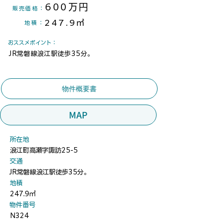
600万円
​販売価格：
247.9㎡
地積
：
​おススメポイント：
JR常磐線浪江駅徒歩35分。
物件概要書
MAP
​所在地
浪江町高瀬字諏訪25-5
​交通
JR常磐線浪江駅徒歩35分。
地積
247.9㎡
​物件番号
N324