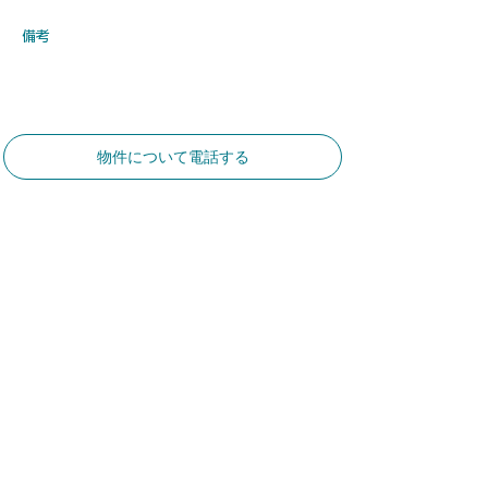
​備考
物件について電話する
​お気軽にお問合せください
​土地建物総合コンサルタント