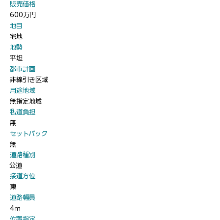
​販売価格
600万円
​地目
宅地
​地勢
平坦
​都市計画
非線引き区域
​用途地域
無指定地域
​私道負担
無
​セットバック
無
​道路種別
公道
​接道方位
東
​道路幅員
4ｍ
​位置指定