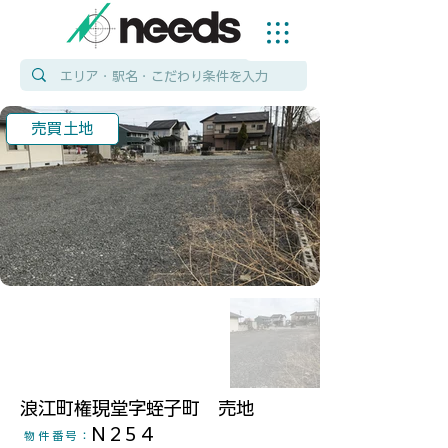
売買土地
浪江町権現堂字蛭子町 売地
N254
物件番号
：