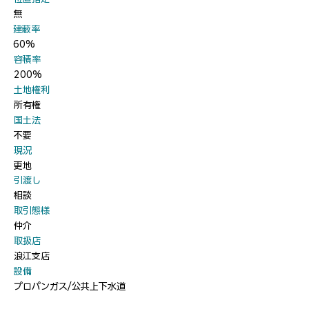
無
​建蔽率
60%
​容積率
200%
​土地権利
所有権
​国土法
不要
​現況
更地
​引渡し
相談
​取引態様
仲介
​取扱店
浪江支店
​設備
プロパンガス/公共上下水道