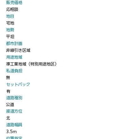
​販売価格
応相談
​地目
宅地
​地勢
平坦
​都市計画
非線引き区域
​用途地域
準工業地域（特別用途地区）
​私道負担
無
​セットバック
有
​道路種別
公道
​接道方位
北
​道路幅員
3.5ｍ
​位置指定