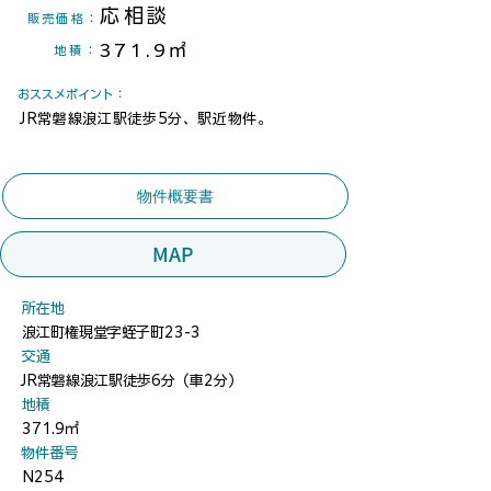
応相談
​販売価格：
371.9㎡
地積
：
​おススメポイント：
JR常磐線浪江駅徒歩5分、駅近物件。
物件概要書
MAP
​所在地
浪江町権現堂字蛭子町23-3
​交通
JR常磐線浪江駅徒歩6分（車2分）
地積
371.9㎡
​物件番号
N254