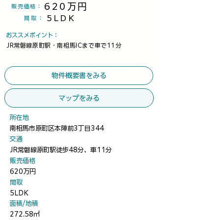
620万円
​販売価格：
5LDK
間取
：
​おススメポイント：
JR常磐線原町駅・南相馬ICまで車で11分
物件概要書をみる
マップをみる
​所在地
南相馬市原町区本陣前3丁目344
​交通
JR常磐線原町駅徒歩48分、車11分
​販売価格
620万円
​間取
5LDK
​面積/地積
272.58㎡