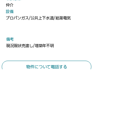
仲介
​設備
プロパンガス/公共上下水道/給湯電気
​備考
現況現状売渡し/増築年不明
物件について電話する
​お気軽にお問合せください