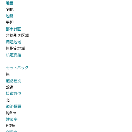
​地目
宅地
​地勢
平坦
​都市計画
非線引き区域
​用途地域
無指定地域
​私道負担
​セットバック
無
​道路種別
公道
​接道方位
北
​道路幅員
約6ｍ
​建蔽率
60%