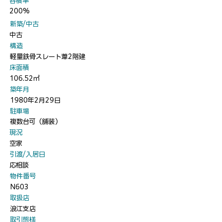
​容積率
200%
​新築/中古
中古
​構造
軽量鉄骨スレート葦2階建
​床面積
106.52㎡
​築年月
1980年2月29日
​駐車場
複数台可（舗装）
​現況
空家
​引渡/入居日
応相談
​物件番号
N603
​取扱店
浪江支店
​取引態様