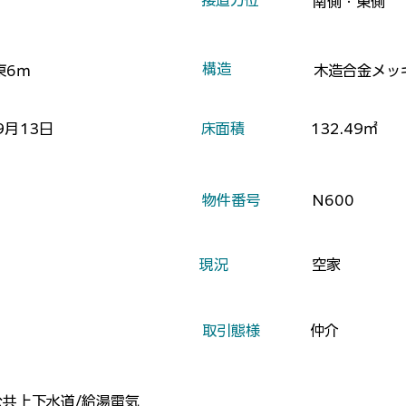
​接道方位
南側・東側
​構造
東6ｍ
木造合金メッ
9月13日
​床面積
132.49㎡
​物件番号
N600
​現況
空家
​取引態様
仲介
公共上下水道/給湯電気