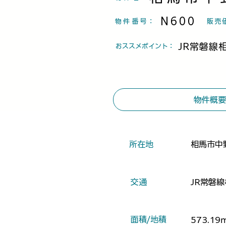
N600
物件番号
：
​販売
JR常磐線
​おススメポイント：
物件概要
​所在地
相馬市中野
​交通
JR常磐
​面積/地積
573.19