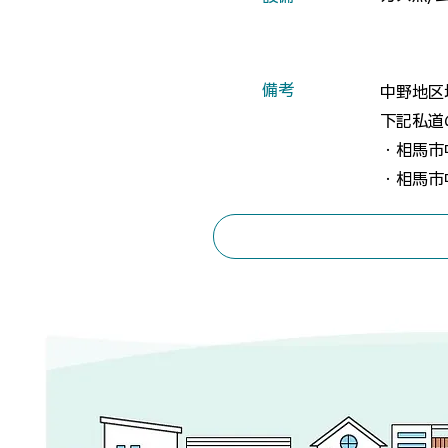
​備考
中野地区
下記私道
・相馬市中
・相馬市