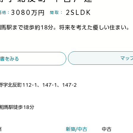
3080万円
2SLDK
価格：
間取
：
相馬駅まで徒歩約18分。将来を考えた優しい住まい。
マッ
書をみる
字北反町112-1、147-1、147-2
線相馬駅徒歩18分
​新築/中古
中古
㎡