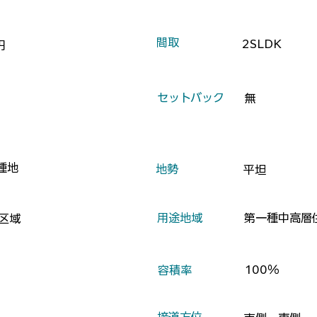
​間取
2SLDK
円
​セットバック
無
種地
​地勢
平坦
​用途地域
第一種中高層
区域
100％
​容積率