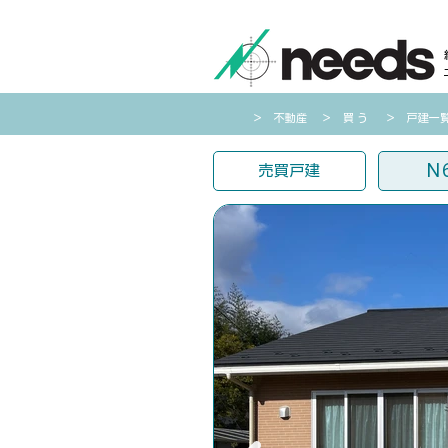
​＞ 不動産
​＞
買う
＞ 戸建一
N
売買戸建