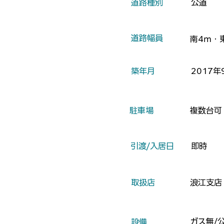
​道路種別
公道
​道路幅員
南4ｍ・
​築年月
2017年
​駐車場
複数台可
​引渡/入居日
即時
​取扱店
浪江支店
ガス無/
​設備