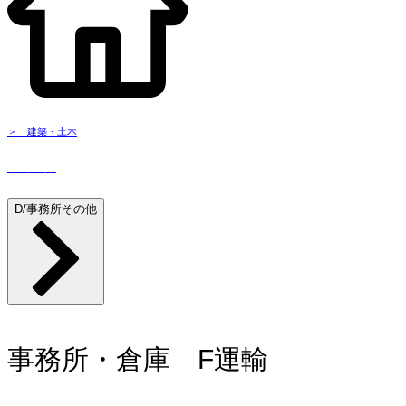
​＞ 建築・土木
​＞
実績
D/事務所その他
事務所・倉庫 F運輸