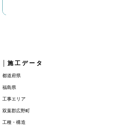
​│施工データ
​都道府県
福島県
​工事エリア
双葉郡広野町
​工種・構造