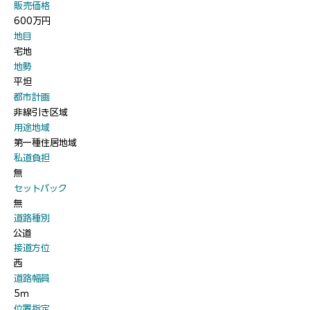
​販売価格
600万円
​地目
宅地
​地勢
平坦
​都市計画
非線引き区域
​用途地域
第一種住居地域
​私道負担
無
​セットバック
無
​道路種別
公道
​接道方位
西
​道路幅員
5ｍ
​位置指定