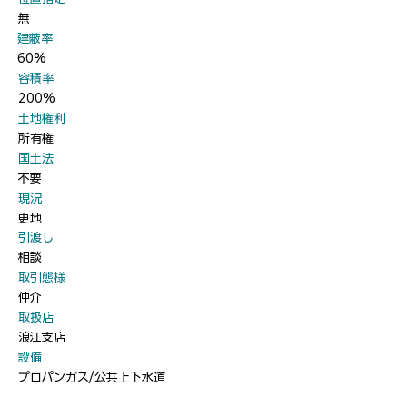
無
​建蔽率
60%
​容積率
200%
​土地権利
所有権
​国土法
不要
​現況
更地
​引渡し
相談
​取引態様
仲介
​取扱店
浪江支店
​設備
プロパンガス/公共上下水道