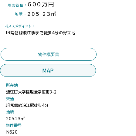
600万円
​販売価格：
205.23㎡
地積
：
​おススメポイント：
JR常磐線浪江駅まで徒歩4分の好立地
物件概要書
MAP
​所在地
浪江町大字権現堂字広町3-2
​交通
JR常磐線浪江駅徒歩4分
地積
205.23㎡
​物件番号
N620