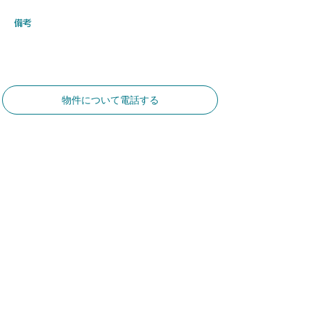
​備考
物件について電話する
​お気軽にお問合せください
​土地建物総合コンサルタント