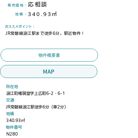
応相談
​販売価格：
340.93㎡
地積
：
​おススメポイント：
JR常磐線浪江駅まで徒歩6分。駅近物件！
物件概要書
MAP
​所在地
浪江町権現堂字上広町6-2・6-1
​交通
JR常磐線浪江駅徒歩6分（車2分）
地積
340.93㎡
​物件番号
N280