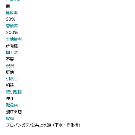
無
​建蔽率
60%
​容積率
200%
​土地権利
所有権
​国土法
不要
​現況
更地
​引渡し
相談
​取引態様
仲介
​取扱店
浪江支店
​設備
プロパンガス/公共上水道（下水：浄化槽）