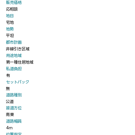
​販売価格
応相談
​地目
宅地
​地勢
平坦
​都市計画
非線引き区域
​用途地域
第一種住居地域
​私道負担
有
​セットバック
無
​道路種別
公道
​接道方位
南東
​道路幅員
4ｍ
​位置指定