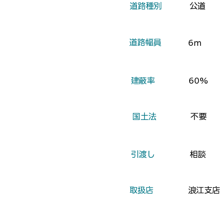
​道路種別
公道
​道路幅員
6ｍ
​建蔽率
60%
​国土法
不要
​引渡し
相談
​取扱店
浪江支店