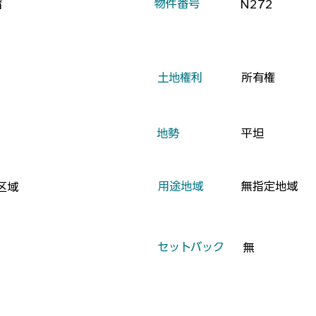
​物件番号
N272
㎡
​土地権利
所有権
​地勢
平坦
​用途地域
無指定地域
区域
​セットバック
無