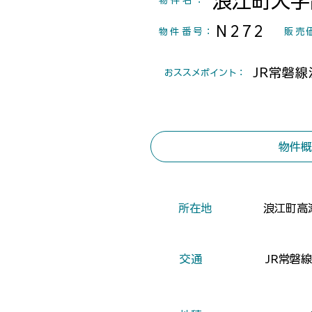
浪江町大字
物件名：
N272
物件番号
：
​販売
JR常磐
​おススメポイント：
物件概
​所在地
浪江町高瀬
​交通
JR常磐