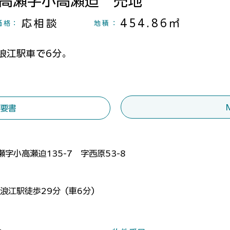
高瀬字小高瀬迫 売地
応相談
454.86㎡
価格：
地積
：
線浪江駅車で6分。
要書
字小高瀬迫135-7 字西原53-8
線浪江駅徒歩29分（車6分）