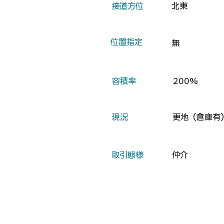
​接道方位
北東
​位置指定
無
​容積率
200%
​現況
更地（倉庫有
​取引態様
仲介