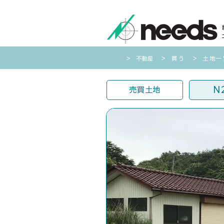
​＞ 不動産
​＞
買う
​＞
土地一
N
売買土地