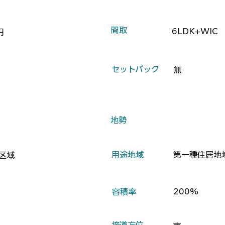
​間取
6LDK+WIC
円
​セットバック
無
​地勢
​用途地域
第一種住居地
区域
200%
​容積率