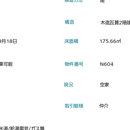
​接道方位
南
​構造
木造瓦葺2階
9月18日
​床面積
175.66㎡
車可能
​物件番号
N604
​現況
空家
​取引態様
仲介
水道/給湯電気/ガス無