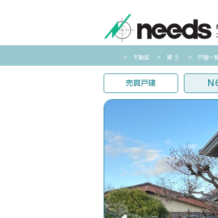
​＞ 不動産
​＞
買う
＞ 戸建一
N
売買戸建