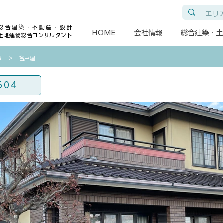
総合建築・不動産・設計
HOME
会社情報
総合建築・土
土地建物総合コンサルタント
​＞ 各戸建
覧
604