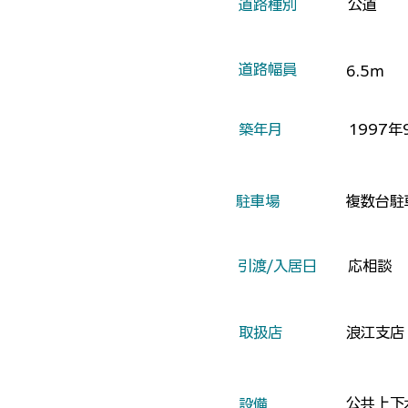
​道路種別
公道
​道路幅員
6.5ｍ
​築年月
1997年
​駐車場
複数台駐
​引渡/入居日
応相談
​取扱店
浪江支店
公共上下
​設備