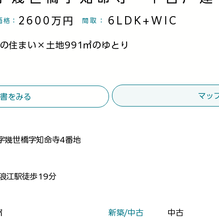
2600万円
6LDK+WIC
価格：
間取
：
の住まい×土地991㎡のゆとり
マッ
書をみる
字幾世橋字知命寺4番地
線浪江駅徒歩19分
​新築/中古
中古
㎡