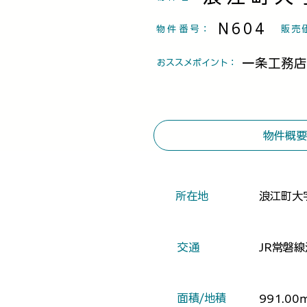
N604
物件番号
：
​販売
一条工務店
​おススメポイント：
物件概要
​所在地
浪江町大
​交通
JR常磐
​面積/地積
991.00