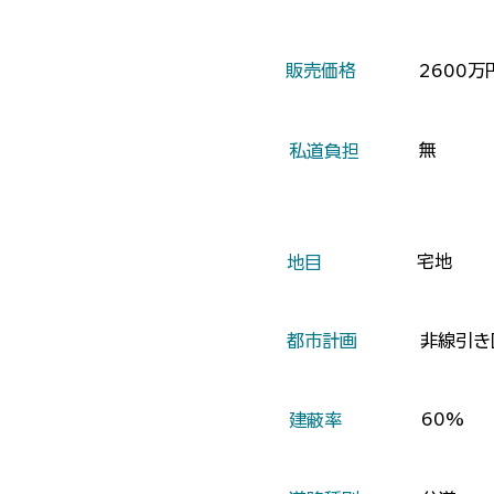
​販売価格
2600万
無
​私道負担
宅地
​地目
​都市計画
非線引き
60%
​建蔽率