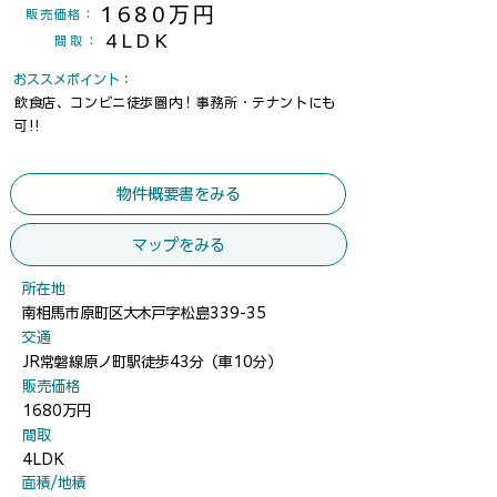
1680万円
​販売価格：
4LDK
間取
：
​おススメポイント：
飲食店、コンビニ徒歩圏内！事務所・テナントにも
可!!
物件概要書をみる
マップをみる
​所在地
南相馬市原町区大木戸字松島339-35
​交通
JR常磐線原ノ町駅徒歩43分（車10分）
​販売価格
1680万円
​間取
4LDK
​面積/地積