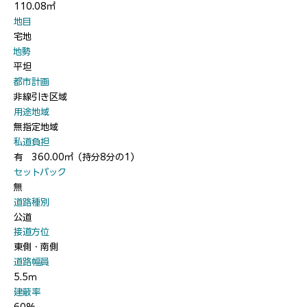
110.08㎡
​地目
宅地
​地勢
平坦
​都市計画
非線引き区域
​用途地域
無指定地域
​私道負担
有 360.00㎡（持分8分の1）
​セットバック
無
​道路種別
公道
​接道方位
東側・南側
​道路幅員
5.5ｍ
​建蔽率