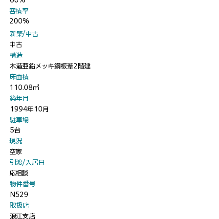
60%
​容積率
200%
​新築/中古
中古
​構造
木造亜鉛メッキ鋼板葦2階建
​床面積
110.08㎡
​築年月
1994年10月
​駐車場
5台
​現況
空家
​引渡/入居日
応相談
​物件番号
N529
​取扱店
浪江支店