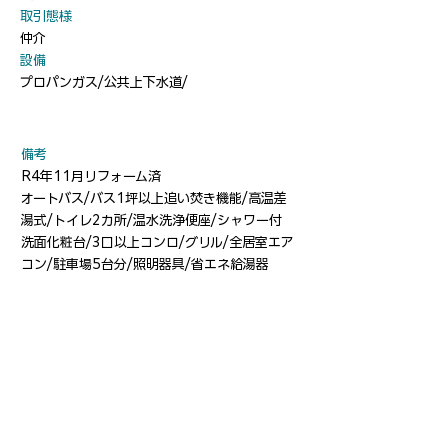
​取引態様
仲介
​設備
プロパンガス/公共上下水道/
​備考
R4年11月リフォーム済
オートバス/バス1坪以上追い焚き機能/高温差
湯式/トイレ2カ所/温水洗浄便座/シャワー付
洗面化粧台/3口以上コンロ/グリル/全居室エア
コン/駐車場5台分/照明器具/省エネ給湯器
物件について電話する
​お気軽にお問合せください