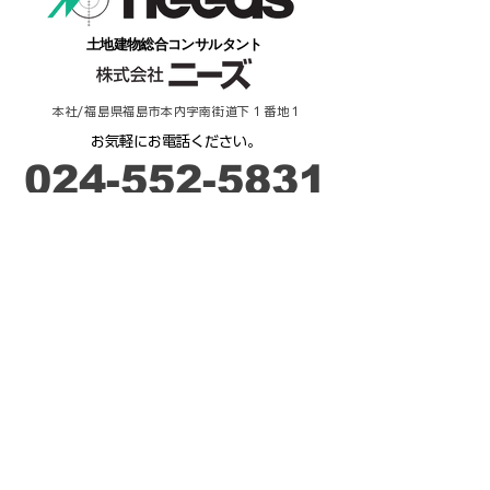
​土地建物総合コンサルタント
本社/福島県福島市本内字南街道下１番地１
​お気軽にお電話ください。
​024-552-5831
​受付時間：９時－17時
ご相談・お問合せ
来 店 予 約
不動産 / 貸したい・売りたい