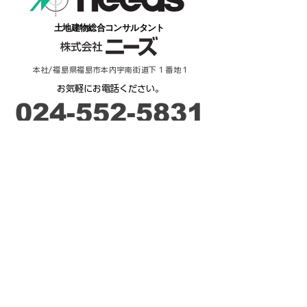
​土地建物総合コンサルタント
本社/福島県福島市本内字南街道下１番地１
​お気軽にお電話ください。
​024-552-5831
​受付時間：９時－17時
ご相談・お問合せ
来 店 予 約
不動産 / 貸したい・売りたい