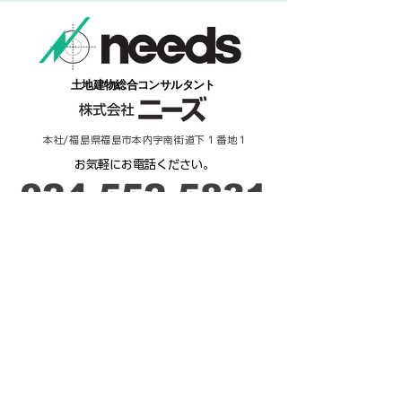
​土地建物総合コンサルタント
本社/福島県福島市本内字南街道下１番地１
​お気軽にお電話ください。
​024-552-5831
​受付時間：９時－17時
ご相談・お問合せ
来 店 予 約