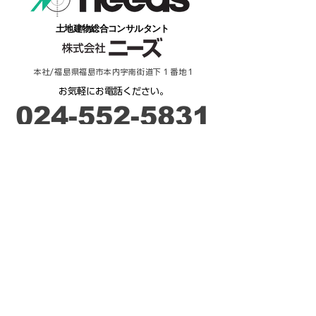
​土地建物総合コンサルタント
本社/福島県福島市本内字南街道下１番地１
​お気軽にお電話ください。
​024-552-5831
​受付時間：９時－17時
ご相談・お問合せ
来 店 予 約
不動産 / 貸したい・売りたい