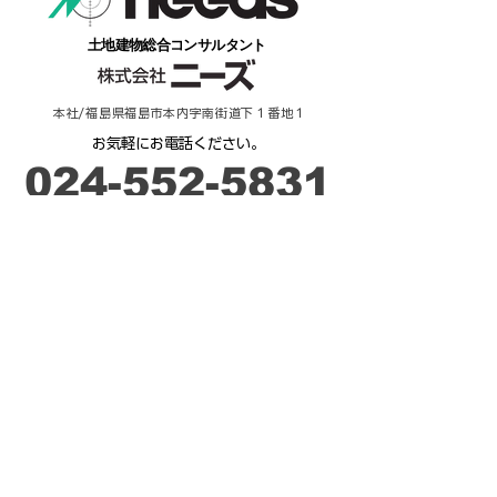
​土地建物総合コンサルタント
本社/福島県福島市本内字南街道下１番地１
​お気軽にお電話ください。
​024-552-5831
​受付時間：９時－17時
ご相談・お問合せ
来 店 予 約
不動産 / 貸したい・売りたい