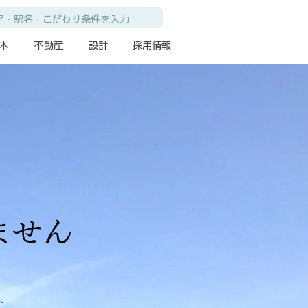
木
不動産
設計
採用情報
ません
。