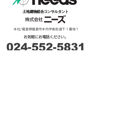
​土地建物総合コンサルタント
本社/福島県福島市本内字南街道下１番地１
​お気軽にお電話ください。
​024-552-5831
​受付時間：９時－17時
ご相談・お問合せ
来 店 予 約
不動産 / 貸したい・売りたい