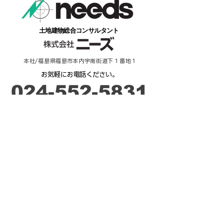
​土地建物総合コンサルタント
本社/福島県福島市本内字南街道下１番地１
​お気軽にお電話ください。
​024-552-5831
​受付時間：９時－17時
ご相談・お問合せ
来 店 予 約