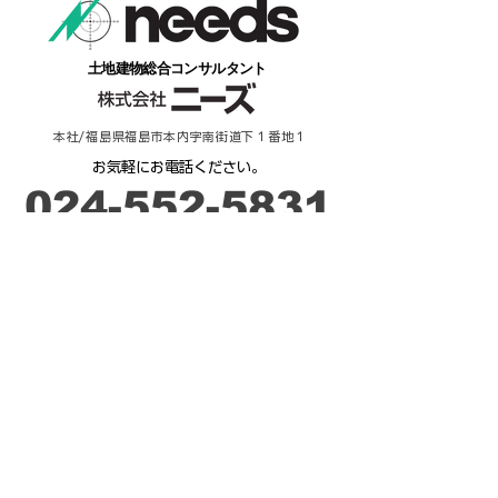
​土地建物総合コンサルタント
本社/福島県福島市本内字南街道下１番地１
​お気軽にお電話ください。
​024-552-5831
​受付時間：９時－17時
ご相談・お問合せ
来 店 予 約