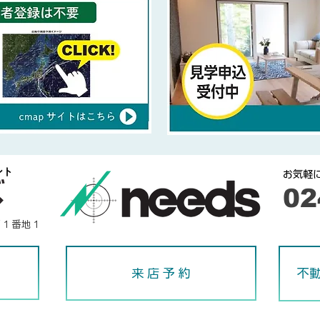
ント
​お気軽
​0
下１番地１
来 店 予 約
不動