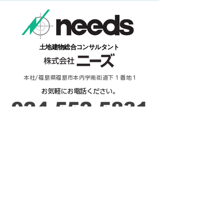
​土地建物総合コンサルタント
本社/福島県福島市本内字南街道下１番地１
​お気軽にお電話ください。
​024-552-5831
​受付時間：９時－17時
ご相談・お問合せ
来 店 予 約