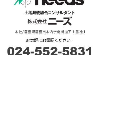
​土地建物総合コンサルタント
本社/福島県福島市本内字南街道下１番地１
​お気軽にお電話ください。
​024-552-5831
​受付時間：９時－17時
ご相談・お問合せ
来 店 予 約
不動産 / 貸したい・売りたい