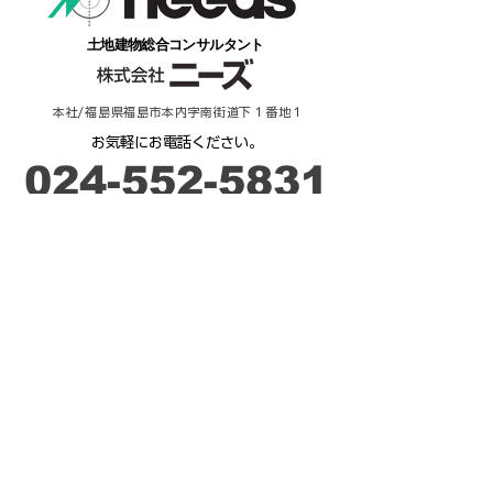
​土地建物総合コンサルタント
本社/福島県福島市本内字南街道下１番地１
​お気軽にお電話ください。
​024-552-5831
​受付時間：９時－17時
ご相談・お問合せ
来 店 予 約
不動産 / 貸したい・売りたい