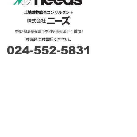
​土地建物総合コンサルタント
本社/福島県福島市本内字南街道下１番地１
​お気軽にお電話ください。
​024-552-5831
​受付時間：９時－17時
ご相談・お問合せ
来 店 予 約
不動産 / 貸したい・売りたい