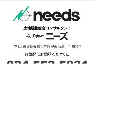
​土地建物総合コンサルタント
本社/福島県福島市本内字南街道下１番地１
​お気軽にお電話ください。
​024-552-5831
​受付時間：９時－17時
ご相談・お問合せ
来 店 予 約