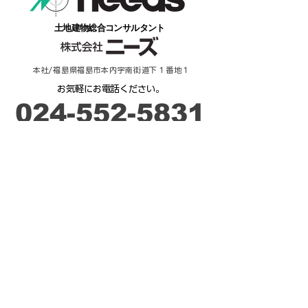
​土地建物総合コンサルタント
本社/福島県福島市本内字南街道下１番地１
​お気軽にお電話ください。
​024-552-5831
​受付時間：９時－17時
ご相談・お問合せ
来 店 予 約
不動産 / 貸したい・売りたい